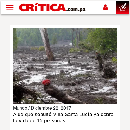
Pasar al contenido principal
buscar
SUCESOS
NACIONAL
POLÍTICA
SHOW
Mundo /
Diciembre 22, 2017
DEPORTES
Alud que sepultó Villa Santa Lucía ya cobra
la vida de 15 personas
MUNDO