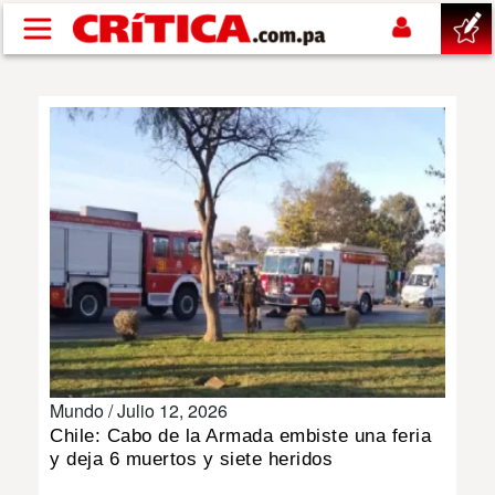
Pasar al contenido principal
buscar
SUCESOS
NACIONAL
POLÍTICA
SHOW
Mundo /
Julio 12, 2026
DEPORTES
Chile: Cabo de la Armada embiste una feria
y deja 6 muertos y siete heridos
MUNDO