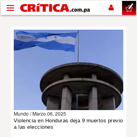
Pasar al contenido principal
buscar
SUCESOS
NACIONAL
POLÍTICA
SHOW
Mundo /
Marzo 06, 2025
DEPORTES
Violencia en Honduras deja 9 muertos previo
a las elecciones
MUNDO