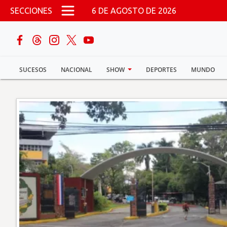
Pasar al contenido principal
SECCIONES
6 DE AGOSTO DE 2026
buscar
SUCESOS
NACIONAL
SHOW
DEPORTES
MUNDO
Sucesos
Nacional
Política
Show
Deportes
Mundo