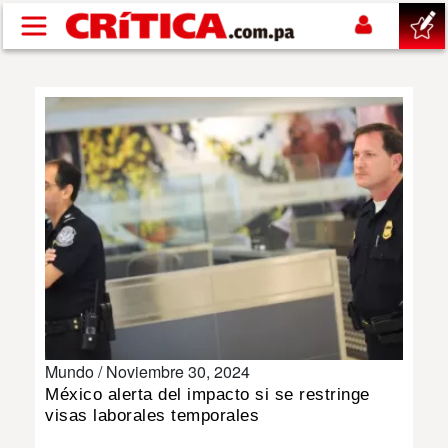
Pasar al contenido principal
buscar
SUCESOS
NACIONAL
POLÍTICA
SHOW
Mundo /
Noviembre 30, 2024
DEPORTES
México alerta del impacto si se restringe
visas laborales temporales
MUNDO