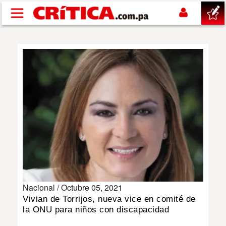
Pasar al contenido principal
buscar
SUCESOS
NACIONAL
POLÍTICA
SHOW
Nacional /
Octubre 05, 2021
DEPORTES
Vivian de Torrijos, nueva vice en comité de
la ONU para niños con discapacidad
MUNDO