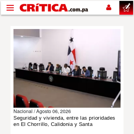
Pasar al contenido principal
buscar
SUCESOS
NACIONAL
POLÍTICA
SHOW
Nacional /
Agosto 06, 2026
DEPORTES
Seguridad y vivienda, entre las prioridades
en El Chorrillo, Calidonia y Santa
MUNDO