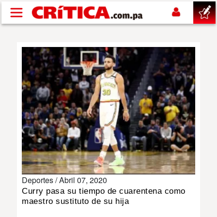
Pasar al contenido principal
buscar
SUCESOS
NACIONAL
POLÍTICA
SHOW
Deportes /
Abril 07, 2020
DEPORTES
Curry pasa su tiempo de cuarentena como
maestro sustituto de su hija
MUNDO