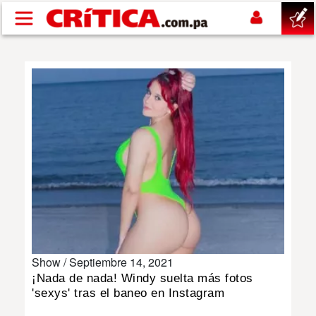
Pasar al contenido principal
buscar
SUCESOS
NACIONAL
POLÍTICA
SHOW
Show /
Septiembre 14, 2021
DEPORTES
¡Nada de nada! Windy suelta más fotos
'sexys' tras el baneo en Instagram
MUNDO