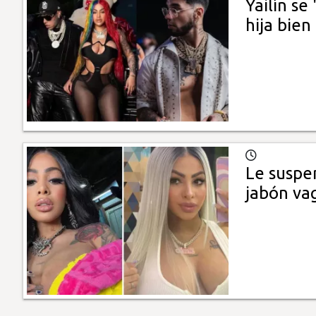
Yailín se
hija bien
Le suspe
jabón va