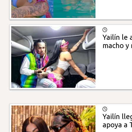
Yailín le
macho y 
Yailín ll
apoya a 