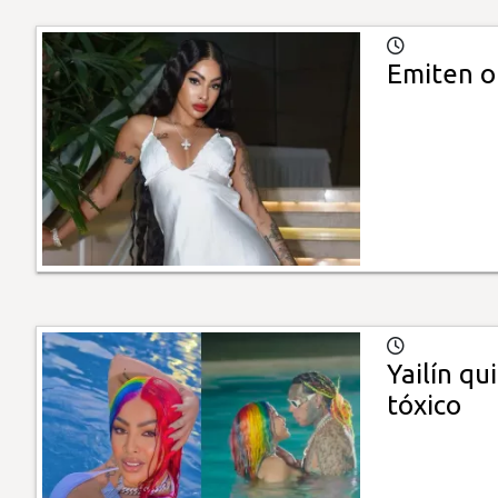
Emiten or
Yailín qu
tóxico