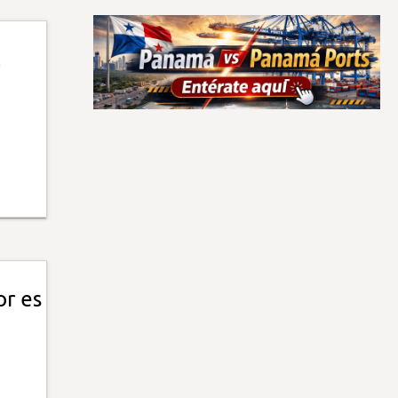
l
or es