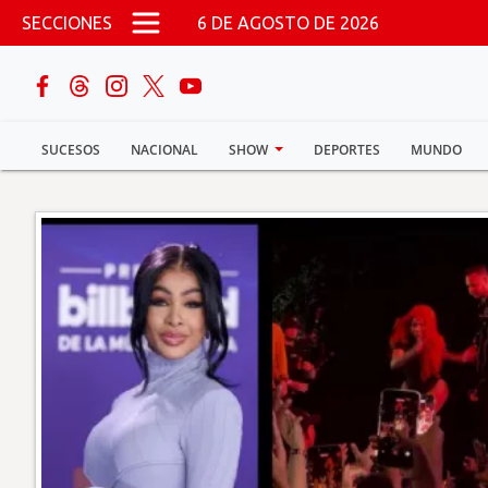
Pasar al contenido principal
SECCIONES
6 DE AGOSTO DE 2026
buscar
SUCESOS
NACIONAL
SHOW
DEPORTES
MUNDO
Sucesos
Nacional
Política
Show
Deportes
Mundo