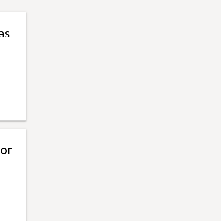
as
por