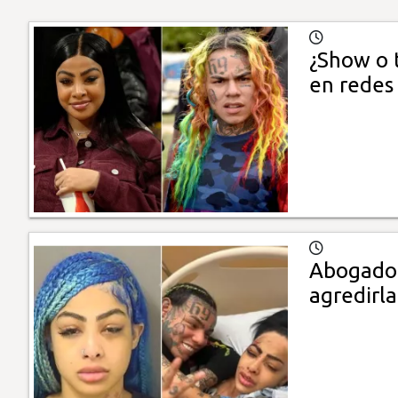
¿Show o t
en redes
Abogado d
agredirla