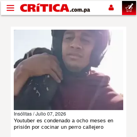
Pasar al contenido principal
buscar
SUCESOS
NACIONAL
POLÍTICA
SHOW
Insólitas /
Julio 07, 2026
DEPORTES
Youtuber es condenado a ocho meses en
prisión por cocinar un perro callejero
MUNDO