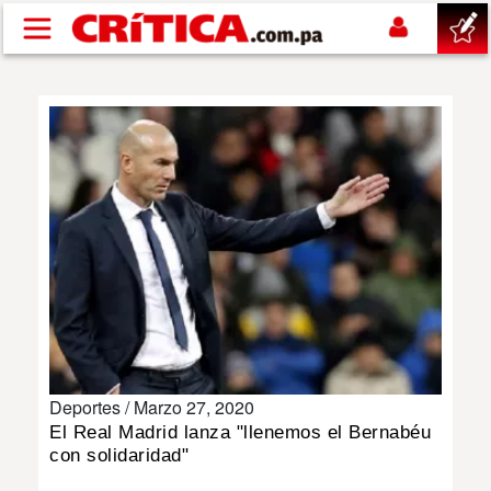
Pasar al contenido principal
buscar
SUCESOS
NACIONAL
POLÍTICA
SHOW
Deportes /
Marzo 27, 2020
DEPORTES
El Real Madrid lanza "llenemos el Bernabéu
con solidaridad"
MUNDO