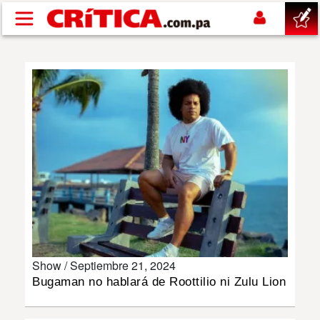
Pasar al contenido principal
buscar
SUCESOS
NACIONAL
POLÍTICA
SHOW
Show /
Septiembre 21, 2024
DEPORTES
Bugaman no hablará de Roottilio ni Zulu Lion
MUNDO