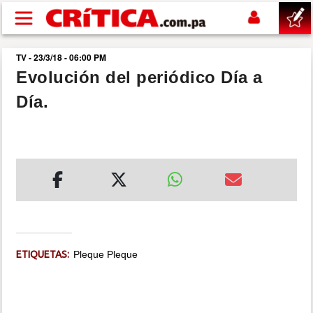
Pasar al contenido principal
TV - 23/3/18 - 06:00 PM
buscar
Evolución del periódico Día a
Día.
SUCESOS
NACIONAL
POLÍTICA
SHOW
ETIQUETAS:
Pleque Pleque
DEPORTES
MUNDO