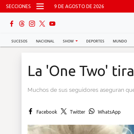
Pasar al contenido principal
SECCIONES
9 DE AGOSTO DE 2026
buscar
SUCESOS
NACIONAL
SHOW
DEPORTES
MUNDO
Sucesos
Nacional
La 'One Two' tir
Política
Muchos de sus seguidores aseguran que e
Show
Deportes
Facebook
Twitter
WhatsApp
Mundo