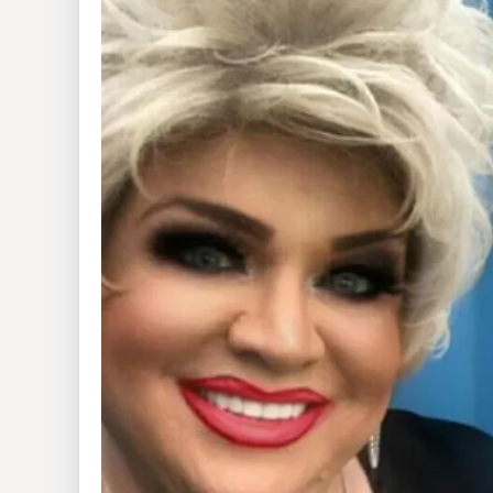
Insólitas
Multimedia
Impreso