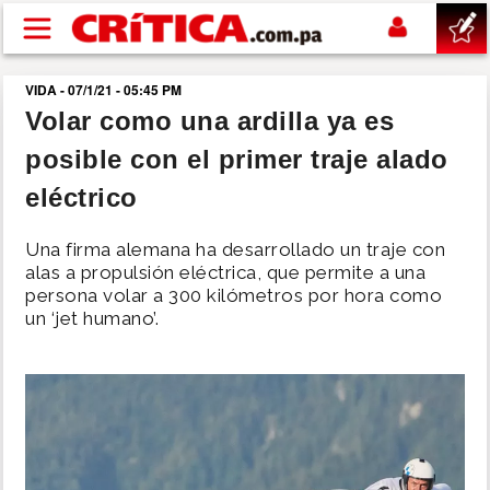
Pasar al contenido principal
VIDA - 07/1/21 - 05:45 PM
buscar
Volar como una ardilla ya es
posible con el primer traje alado
SUCESOS
eléctrico
NACIONAL
Una firma alemana ha desarrollado un traje con
alas a propulsión eléctrica, que permite a una
POLÍTICA
persona volar a 300 kilómetros por hora como
un ‘jet humano’.
SHOW
DEPORTES
MUNDO