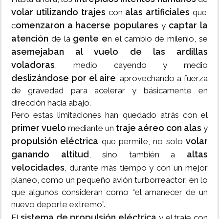
volar utilizando trajes
alas artificiales
con
que
omenzaron a hacerse
populares
captar la
c
y
atención
gente e
de la
n el cambio de milenio, se
asemejaban al vuelo de las ardillas
voladoras
, medio cayendo y medio
deslizándose por el aire
, aprovechando a fuerza
de gravedad para acelerar y básicamente en
dirección hacia abajo.
Pero estas limitaciones han quedado atrás con el
primer vuelo
traje aéreo con alas
mediante un
y
propulsión eléctrica
volar
que permite, no solo
ganando altitud
altas
, sino también a
velocidades
, durante más tiempo y con un mejor
planeo, como un pequeño avión turborreactor, en lo
que algunos consideran como “el amanecer de un
nuevo deporte extremo”.
sistema de propulsión eléctrica
El
y el traje con