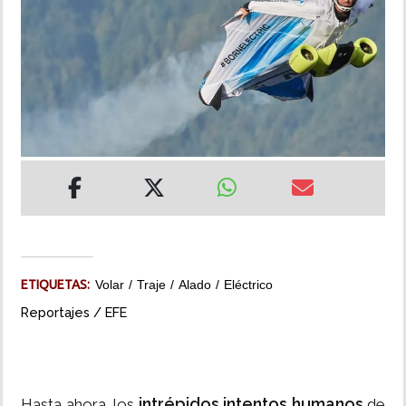
INSÓLITAS
MULTIMEDIA
IMPRESO
ETIQUETAS:
Volar
Traje
Alado
Eléctrico
Reportajes / EFE
intrépidos intentos humanos
Hasta ahora, los
de