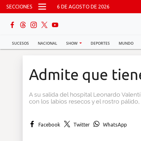
Pasar al contenido principal
SECCIONES
6 DE AGOSTO DE 2026
buscar
SUCESOS
NACIONAL
SHOW
DEPORTES
MUNDO
Sucesos
Nacional
Admite que tien
Política
A su salida del hospital Leonardo Valent
Show
con los labios resecos y el rostro pálid
Deportes
Facebook
Twitter
WhatsApp
Mundo