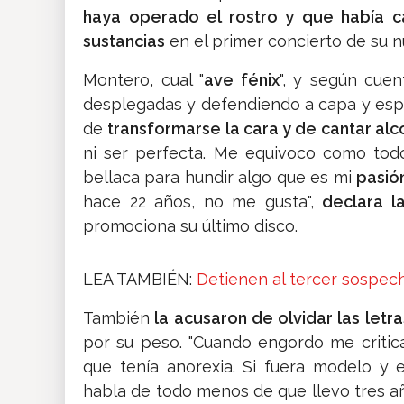
haya operado el rostro y que había ca
sustancias
en el primer concierto de su n
Montero, cual "
ave fénix
", y según cuen
desplegadas y defendiendo a capa y espa
de
transformarse la cara y de cantar alc
ni ser perfecta. Me equivoco como to
bellaca para hundir algo que es mi
pasión
hace 22 años, no me gusta",
declara l
promociona su último disco.
LEA TAMBIÉN:
Detienen al tercer sospec
También
la acusaron de olvidar las letr
por su peso. "Cuando engordo me critic
que tenía anorexia. Si fuera modelo y
habla de todo menos de que llevo tres a