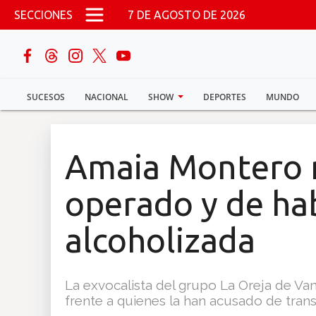
Pasar al contenido principal
SECCIONES
7 DE AGOSTO DE 2026
buscar
SUCESOS
NACIONAL
SHOW
DEPORTES
MUNDO
Sucesos
Nacional
Amaia Montero n
Política
operado y de ha
Show
alcoholizada
Deportes
La exvocalista del grupo La Oreja de Va
frente a quienes la han acusado de trans
Mundo