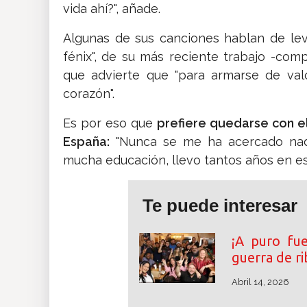
vida ahí?", añade.
Algunas de sus canciones hablan de lev
fénix", de su más reciente trabajo -comp
que advierte que "para armarse de valo
corazón".
Es por eso que
prefiere quedarse con e
España:
"Nunca se me ha acercado nad
mucha educación, llevo tantos años en esto
Te puede interesar
¡A puro fu
guerra de r
Abril 14, 2026