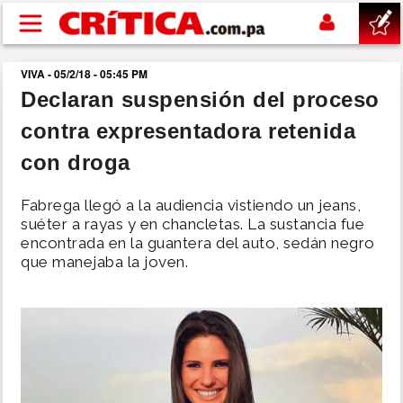
Pasar al contenido principal
VIVA - 05/2/18 - 05:45 PM
buscar
Declaran suspensión del proceso
contra expresentadora retenida
SUCESOS
con droga
NACIONAL
Fabrega llegó a la audiencia vistiendo un jeans,
suéter a rayas y en chancletas. La sustancia fue
POLÍTICA
encontrada en la guantera del auto, sedán negro
que manejaba la joven.
SHOW
DEPORTES
MUNDO