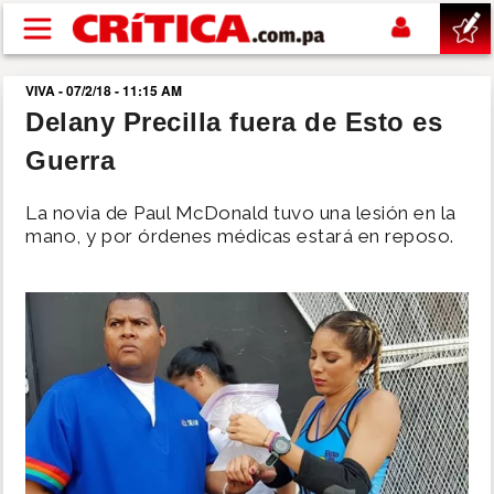
Pasar al contenido principal
VIVA - 07/2/18 - 11:15 AM
buscar
Delany Precilla fuera de Esto es
Guerra
SUCESOS
La novia de Paul McDonald tuvo una lesión en la
NACIONAL
mano, y por órdenes médicas estará en reposo.
POLÍTICA
SHOW
DEPORTES
MUNDO