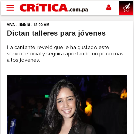
Pasar al contenido principal
VIVA - 15/5/18 - 12:00 AM
buscar
Dictan talleres para jóvenes
SUCESOS
La cantante reveló que le ha gustado este
servicio social y seguirá aportando un poco más
a los jóvenes.
NACIONAL
POLÍTICA
SHOW
DEPORTES
MUNDO