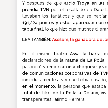
Y después de que
ardió Troya en las 
prendía TVN
por el resultado de
Dale L
llevaban los fanáticos y que se habí
191,224 puntos
y estos aparecían con e
tabla final
, lo que hizo que muchos dijera
LEA TAMBIÉN:
Assilem, la ganadora del 
En el mismo
teatro Assa la barra d
declaraciones de
la mamá de La Polla
,
pasando" y
empezaron a chequear y veri
de comunicaciones corporativas de TV
inmediatamente a ver qué había pasado, 
en el momento
, la persona que estaba 
total de Like de la Polla a Delany, invi
transparentes", afirmó Herrera.