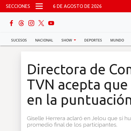
Pasar al contenido principal
SECCIONES
6 DE AGOSTO DE 2026
buscar
SUCESOS
NACIONAL
SHOW
DEPORTES
MUNDO
Sucesos
Nacional
Directora de Co
Política
TVN acepta que 
Show
en la puntuació
Deportes
Giselle Herrera aclaró en Jelou que sí h
promedio final de los participantes.
Mundo