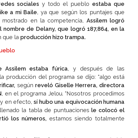
redes sociales
y todo el pueblo
estaba que
ike a mi Baile
, ya que según los puntajes que
an mostrado en la competencia,
Assilem logró
l nombre de Delany, que logró 187,864, en la
n que la
producción hizo trampa.
pueblo
e Assilem estaba fúrica
, y después de las
 la producción del programa se dijo: "algo está
ficar,
según
reveló Giselle Herrera, directora
N
, en el programa Jelou. "Nosotros procedimos
y en efecto,
sí hubo una equivocación humana
llenado la tabla de puntuaciones
le colocó el
rtió los números,
estamos siendo totalmente