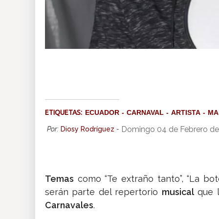
ETIQUETAS:
ECUADOR
CARNAVAL
ARTISTA
MA
Domingo 04 de Febrero de
Por:
Diosy Rodríguez
-
Temas
como “Te extraño tanto”, “La bote
serán parte del repertorio
musical
que l
Carnavales
.