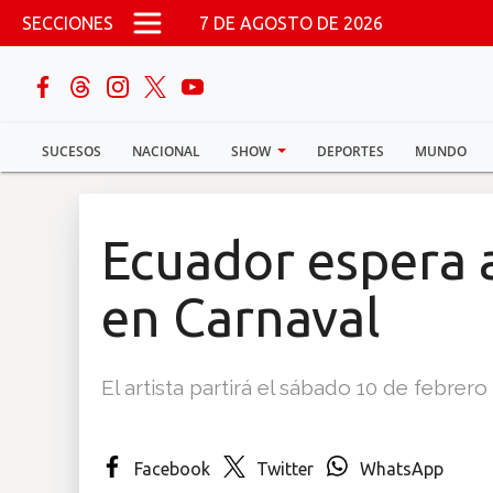
Pasar al contenido principal
SECCIONES
7 DE AGOSTO DE 2026
buscar
SUCESOS
NACIONAL
SHOW
DEPORTES
MUNDO
Sucesos
Nacional
Ecuador espera 
Política
en Carnaval
Show
El artista partirá el sábado 10 de febrero
Deportes
Facebook
Twitter
WhatsApp
Mundo