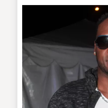
Insólitas
Multimedia
Impreso