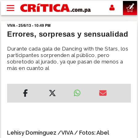
Pasar al contenido principal
VIVA - 25/6/13 - 10:49 PM
buscar
Errores, sorpresas y sensualidad
SUCESOS
Durante cada gala de Dancing with the Stars, los
participantes sorprenden al público, pero
sobretodo al jurado, ya que pasan de menos a
NACIONAL
más en cuanto al
POLÍTICA
SHOW
DEPORTES
MUNDO
Lehisy Domínguez /VIVA / Fotos: Abel