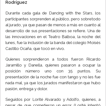
Rodríguez
INSÓLITAS
Durante cada gala de Dancing with the Stars, los
participantes sorprenden al público, pero sobretodo
MULTIMEDIA
al jurado, ya que pasan de menos a más en cuanto al
desarrollo de sus presentaciones se refiere. Una de
IMPRESO
las innovaciones en el Teatro Balboa, la noche del
lunes, fue la inclusión de la banda del colegio Moisés
Castillo Ocaña, que tocó en vivo.
Quienes sorprendieron a todos fueron Ricardo
Jaramillo y Danella, quienes pasaron a ocupar la
posición número uno con 35 puntos. Su
presentación de la noche fue con tango y no les fue
nada mal, ya que los jurados manifestaron que hubo
pasión, entrega y dolor.
Seguidos por Lorité Alvarado y Adolfo, quienes, a
pesar de que cometieron un error (Lorité intentó