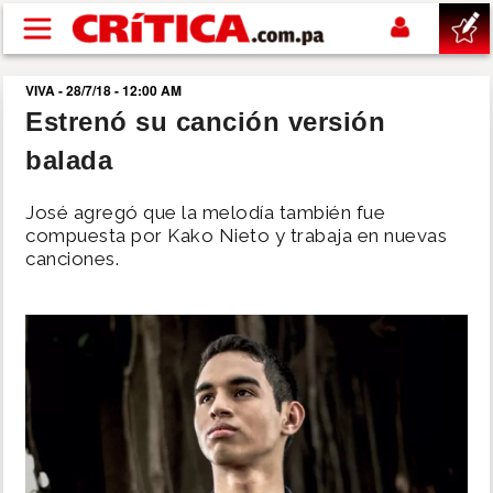
Pasar al contenido principal
VIVA - 28/7/18 - 12:00 AM
buscar
Estrenó su canción versión
balada
SUCESOS
José agregó que la melodía también fue
NACIONAL
compuesta por Kako Nieto y trabaja en nuevas
canciones.
POLÍTICA
SHOW
DEPORTES
MUNDO