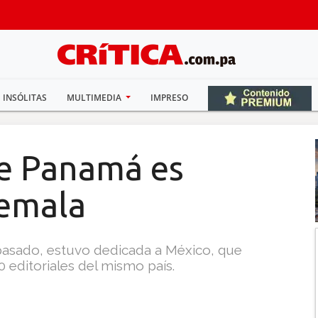
INSÓLITAS
MULTIMEDIA
IMPRESO
de Panamá es
temala
o pasado, estuvo dedicada a México, que
 editoriales del mismo país.