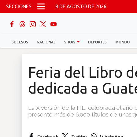
Pasar al contenido principal
SECCIONES
8 DE AGOSTO DE 2026
buscar
SUCESOS
NACIONAL
SHOW
DEPORTES
MUNDO
Sucesos
Nacional
Feria del Libro 
Política
dedicada a Gua
Show
La X versión de la FIL, celebrada el añ
Deportes
presentó más de 6.000 títulos de unas 30
Mundo
Facebook
Twitter
WhatsApp