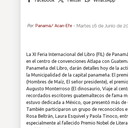
Insólitas
Martes 16 de Junio de 2
Por:
Panamá/ Acan-Efe
-
Multimedia
Impreso
La XI Feria Internacional del Libro (FIL) de Pana
en el centro de convenciones Atlapa con Guatem
Panameña del Libro, darán detalles hoy de la act
la Municipalidad de la capital panameña. El prem
(Hombres de Maíz, El señor presidente), el premio
Augusto Monterroso (El dinosaurio, Viaje al centr
recordados escritores guatemaltecos de fama mund
estuvo dedicada a México, que presentó más de 6.
También participaron un grupo de reconocidos es
Rosa Beltrán, Laura Esquivel y Paola Tinoco, entre
especialmente al fallecido Premio Nobel de Lite