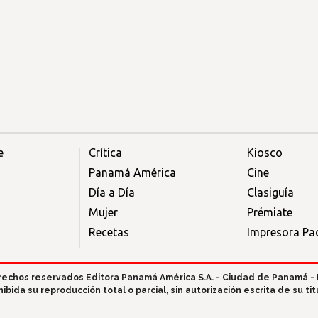
e
Crítica
Kiosco
Panamá América
Cine
Día a Día
Clasiguía
Mujer
Prémiate
Recetas
Impresora Pac
rechos reservados Editora Panamá América S.A. - Ciudad de Panamá -
hibida su reproducción total o parcial, sin autorización escrita de su titu