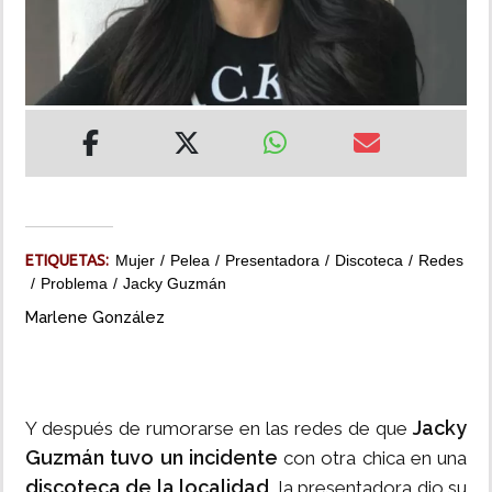
INSÓLITAS
MULTIMEDIA
IMPRESO
ETIQUETAS:
Mujer
Pelea
Presentadora
Discoteca
Redes
Problema
Jacky Guzmán
Marlene González
Jacky
Y después de rumorarse en las redes de que
Guzmán tuvo un incidente
con otra chica en una
discoteca de la localidad
, la presentadora dio su