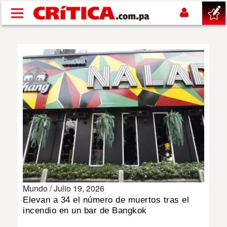
Pasar al contenido principal
buscar
SUCESOS
NACIONAL
POLÍTICA
SHOW
Mundo /
Julio 19, 2026
DEPORTES
Elevan a 34 el número de muertos tras el
incendio en un bar de Bangkok
MUNDO