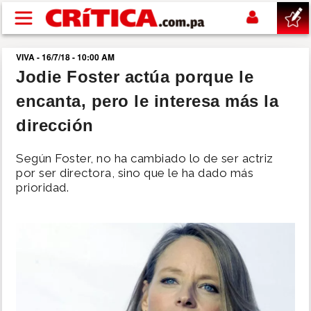
Pasar al contenido principal
VIVA - 16/7/18 - 10:00 AM
buscar
Jodie Foster actúa porque le
encanta, pero le interesa más la
SUCESOS
dirección
NACIONAL
Según Foster, no ha cambiado lo de ser actriz
por ser directora, sino que le ha dado más
POLÍTICA
prioridad.
SHOW
DEPORTES
MUNDO