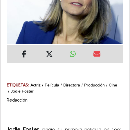
INSÓLITAS
MULTIMEDIA
IMPRESO
ETIQUETAS:
Actriz
Película
Directora
Producción
Cine
Jodie Foster
Redacción
Jodie Foster
dirigió su primera película en 1991,