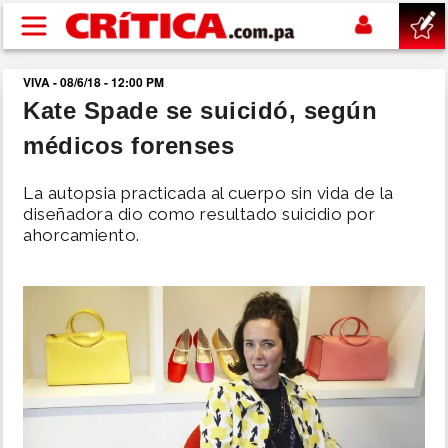
Pasar al contenido principal
VIVA - 08/6/18 - 12:00 PM
buscar
Kate Spade se suicidó, según
médicos forenses
SUCESOS
La autopsia practicada al cuerpo sin vida de la
NACIONAL
diseñadora dio como resultado suicidio por
ahorcamiento.
POLÍTICA
SHOW
DEPORTES
MUNDO