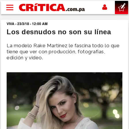
Pasar al contenido principal
VIVA - 23/3/18 - 12:00 AM
buscar
Los desnudos no son su línea
SUCESOS
La modelo Rake Martínez le fascina todo lo que
tiene que ver con producción, fotografías,
edición y video.
NACIONAL
POLÍTICA
SHOW
DEPORTES
MUNDO