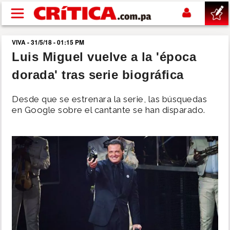
Pasar al contenido principal
VIVA - 31/5/18 - 01:15 PM
buscar
Luis Miguel vuelve a la 'época
dorada' tras serie biográfica
SUCESOS
Desde que se estrenara la serie, las búsquedas
NACIONAL
en Google sobre el cantante se han disparado.
POLÍTICA
SHOW
DEPORTES
MUNDO