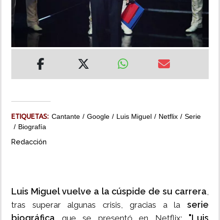
INSÓLITAS
MULTIMEDIA
IMPRESO
ETIQUETAS:
Cantante
Google
Luis Miguel
Netflix
Serie
Biografía
Redacción
Luis Miguel vuelve a la cúspide de su carrera
,
serie
tras superar algunas crisis, gracias a la
biográfica
"Luis
que se presentó en Netflix: