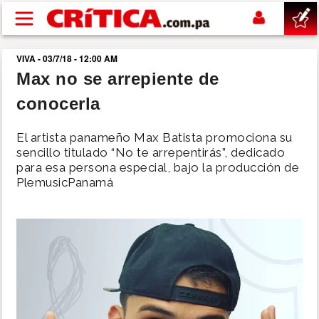
Pasar al contenido principal
VIVA - 03/7/18 - 12:00 AM
buscar
Max no se arrepiente de
conocerla
SUCESOS
El artista panameño Max Batista promociona su
NACIONAL
sencillo titulado “No te arrepentirás”, dedicado
para esa persona especial, bajo la producción de
PlemusicPanamá
POLÍTICA
SHOW
DEPORTES
MUNDO