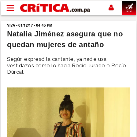
Pasar al contenido principal
VIVA - 01/12/17 - 04:45 PM
buscar
Natalia Jiménez asegura que no
quedan mujeres de antaño
SUCESOS
Según expresó la cantante, ya nadie usa
NACIONAL
vestidazos como lo hacía Rocío Jurado o Rocío
Dúrcal.
POLÍTICA
SHOW
DEPORTES
MUNDO