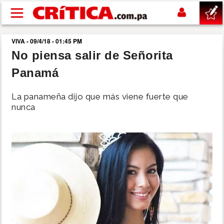
Pasar al contenido principal
VIVA - 09/4/18 - 01:45 PM
buscar
No piensa salir de Señorita
Panamá
SUCESOS
La panameña dijo que más viene fuerte que
NACIONAL
nunca
POLÍTICA
SHOW
DEPORTES
MUNDO