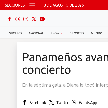
Pasar al contenido principal
SECCIONES
8 DE AGOSTO DE 2026
buscar
SUCESOS
NACIONAL
SHOW
DEPORTES
MUNDO
Sucesos
Nacional
Panameños avan
Política
concierto
Show
En la séptima gala, a Diana le tocó interp
Deportes
Facebook
Twitter
WhatsApp
Mundo