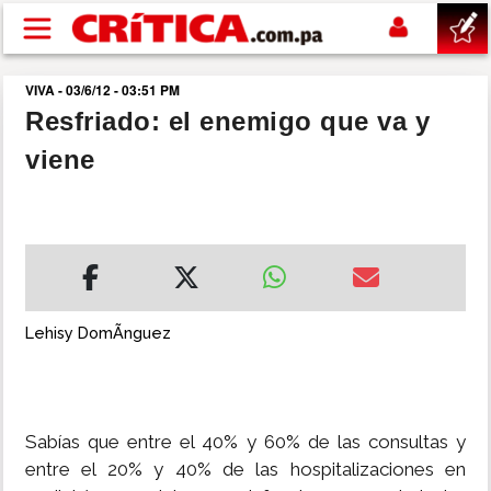
Pasar al contenido principal
VIVA - 03/6/12 - 03:51 PM
buscar
Resfriado: el enemigo que va y
viene
SUCESOS
NACIONAL
POLÍTICA
Lehisy DomÃ­nguez
SHOW
DEPORTES
Sabías que entre el 40% y 60% de las consultas y
entre el 20% y 40% de las hospitalizaciones en
MUNDO