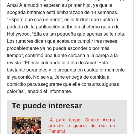
Amal Alamuddin esperan su primer hijo, ya que la
INSÓLITAS
abogada británica está embarazada de 14 semanas.
“Espero que sea un nene”, es el textual que ilustra la
portada de la publicación atribuido al eterno galán de
MULTIMEDIA
Hollywood. “Ella es tan pequeña que apenas se le nota.
Los rumores dicen que acaba de cumplir tres meses,
IMPRESO
probablemente ya no pueda esconderlo por más
tiempo”, confirmó una fuente cercana a la pareja a la
revista. “Él está cuidando la dieta de Amal. Está
bastante paranoico y le pregunta en cualquier momento
si ya comió. No se va, tiene entrega de comida a
domicilio para asegurarse que ella consuma algunas
calorías”, añadió el informante.
Te puede interesar
¡A puro fuego! Smoke Arena
prende la guerra de ribs en
Panamá