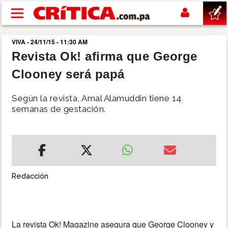
Pasar al contenido principal
VIVA - 24/11/15 - 11:30 AM
buscar
Revista Ok! afirma que George
Clooney será papá
SUCESOS
Según la revista, Amal Alamuddin tiene 14
NACIONAL
semanas de gestación.
POLÍTICA
SHOW
Redacción
DEPORTES
MUNDO
La revista Ok! Magazine asegura que George Clooney y