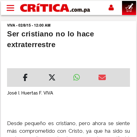
Pasar al contenido principal
VIVA - 02/8/15 - 12:00 AM
buscar
Ser cristiano no lo hace
extraterrestre
SUCESOS
NACIONAL
POLÍTICA
José I. Huertas F. VIVA
SHOW
DEPORTES
Desde pequeño es cristiano, pero ahora se siente
más comprometido con Cristo, ya que ha sido su
MUNDO