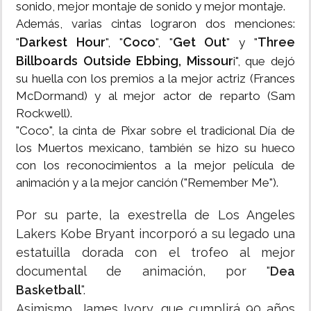
sonido, mejor montaje de sonido y mejor montaje.
Además, varias cintas lograron dos menciones:
Darkest Hour
Coco
Get Out
Three
"
", "
", "
" y "
Billboards Outside Ebbing, Missour
i", que dejó
su huella con los premios a la mejor actriz (Frances
McDormand) y al mejor actor de reparto (Sam
Rockwell).
"Coco", la cinta de Pixar sobre el tradicional Día de
los Muertos mexicano, también se hizo su hueco
con los reconocimientos a la mejor película de
animación y a la mejor canción ("Remember Me").
Por su parte, la exestrella de Los Angeles
Lakers Kobe Bryant incorporó a su legado una
estatuilla dorada con el trofeo al mejor
documental de animación, por "
Dea
Basketball
".
Asimismo, James Ivory, que cumplirá 90 años