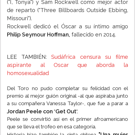
("I, Tonya") y Sam Rockwell como mejor actor
de reparto ("Three Billboards Outside Ebbing,
Missouri").
Rockwell dedicó el Óscar a su íntimo amigo
Philip Seymour Hoffman,
fallecido en 2014.
LEE TAMBIÉN:
Sudáfrica censura su filme
aspirante al Oscar que aborda la
homosexualidad
Del Toro no pudo completar su felicidad con el
premio al mejor guión original -al que aspiraba junto
a su compañera Vanessa Taylor-, que fue a parar a
Jordan Peele con
Get Out
"
".
Peele se convirtió así en el primer afroamericano
que se lleva el trofeo en esa categoría.
"Una mujer
Historia hizo también la cinta chilena