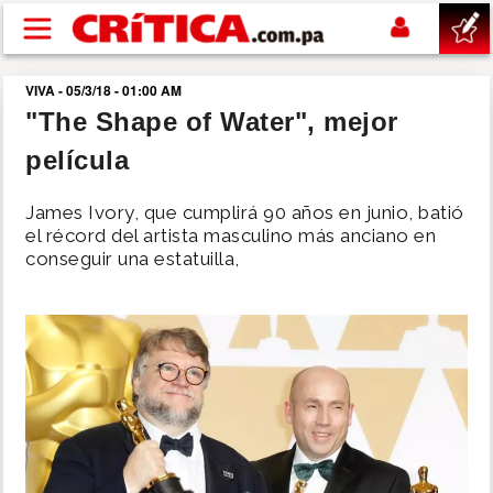
Pasar al contenido principal
VIVA - 05/3/18 - 01:00 AM
buscar
"The Shape of Water", mejor
película
SUCESOS
James Ivory, que cumplirá 90 años en junio, batió
NACIONAL
el récord del artista masculino más anciano en
conseguir una estatuilla,
POLÍTICA
SHOW
DEPORTES
MUNDO