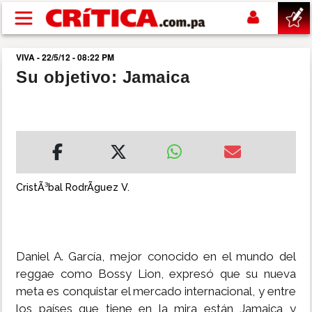
Pasar al contenido principal
VIVA - 22/5/12 - 08:22 PM
buscar
Su objetivo: Jamaica
SUCESOS
NACIONAL
POLÍTICA
CristÃ³bal RodrÃ­guez V.
SHOW
Daniel A. García, mejor conocido en el mundo del
DEPORTES
reggae como Bossy Lion, expresó que su nueva
meta es conquistar el mercado internacional, y entre
MUNDO
los países que tiene en la mira están Jamaica y