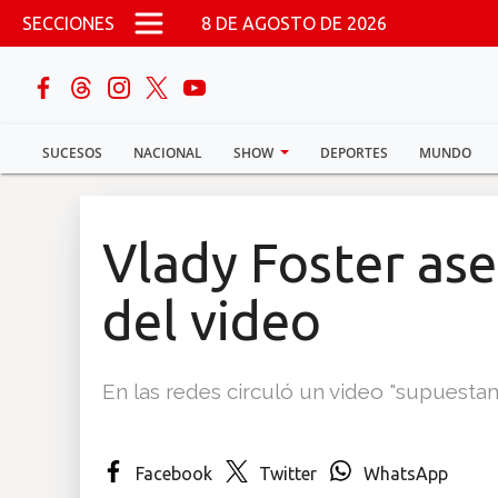
Pasar al contenido principal
SECCIONES
8 DE AGOSTO DE 2026
buscar
SUCESOS
NACIONAL
SHOW
DEPORTES
MUNDO
Sucesos
Nacional
Vlady Foster ase
Política
del video
Show
En las redes circuló un video "supuesta
Deportes
Facebook
Twitter
WhatsApp
Mundo