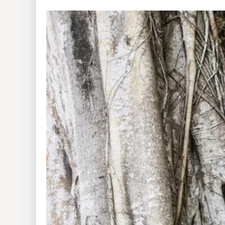
Insólitas
Multimedia
Impreso