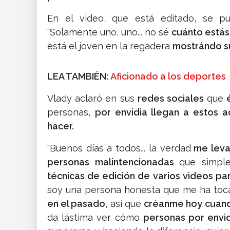
En el video, que está editado, se 
"Solamente uno, uno... no sé
cuánto estás
está el joven en la regadera
mostrándo s
LEA TAMBIÉN:
Aficionado a los deportes
Vlady aclaró en sus
redes sociales
que
personas,
por envidia llegan a estos a
hacer.
"Buenos días a todos... la verdad
me leva
personas malintencionadas
que simp
técnicas de edición de varios videos pa
soy una persona honesta que me ha toca
en el pasado,
así que
créanme hoy cuando
da lástima ver cómo
personas por envid