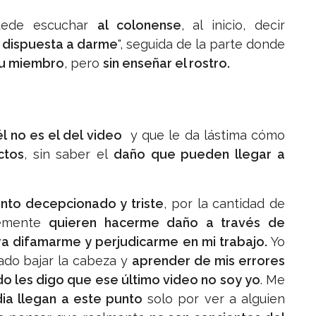
puede escuchar
al colonense
, al inicio, decir
 dispuesta a darme
", seguida de la parte donde
u miembro
, pero
sin enseñar el rostro.
él no es el del video
y que le da lástima cómo
ctos
, sin saber el
daño que pueden llegar a
nto decepcionado y triste
, por la cantidad de
lemente
quieren hacerme daño a través de
ra difamarme y perjudicarme en mi trabajo.
Yo
do bajar la cabeza y
aprender de mis errores
 les digo que ese último video no soy yo
. Me
ia llegan a este punto
solo por ver a alguien