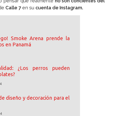
ero pensar que realmente
no son concientes del
 de
Calle 7
en su
cuenta de Instagram.
ego! Smoke Arena prende la
ibs en Panamá
lidad: ¿Los perros pueden
lates?
4
de diseño y decoración para el
24