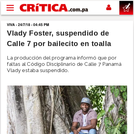
Pasar al contenido principal
VIVA - 24/7/18 - 04:45 PM
buscar
Vlady Foster, suspendido de
Calle 7 por bailecito en toalla
SUCESOS
La producción del programa informó que por
NACIONAL
faltas al Código Disciplinario de Calle 7 Panamá
Vlady estaba suspendido.
POLÍTICA
SHOW
DEPORTES
MUNDO