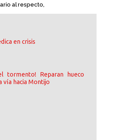
rio al respecto,
ica en crisis
el tormento! Reparan hueco
a vía hacia Montijo