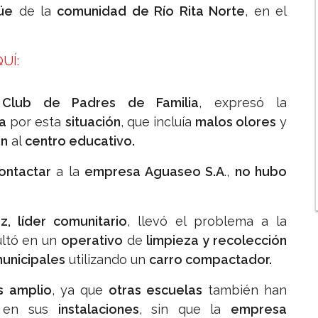
üe
de la
comunidad de Río Rita Norte
, en el
UÍ:
lub de Padres de Familia
, expresó la
a
por esta
situación
, que incluía
malos olores
y
an
al
centro educativo.
ontactar
a la
empresa Aguaseo S.A
.,
no hubo
z, líder comunitario
, llevó el problema a la
ultó en un
operativo
de
limpieza y recolección
municipales
utilizando un
carro compactador.
 amplio
, ya que
otras escuelas
también han
en sus
instalaciones
, sin que la
empresa