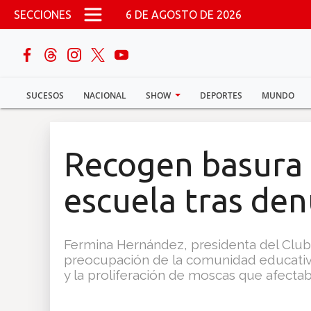
Pasar al contenido principal
SECCIONES
6 DE AGOSTO DE 2026
buscar
SUCESOS
NACIONAL
SHOW
DEPORTES
MUNDO
Sucesos
Nacional
Recogen basura
Política
escuela tras de
Show
Fermina Hernández, presidenta del Club 
Deportes
preocupación de la comunidad educativa 
y la proliferación de moscas que afectab
Mundo