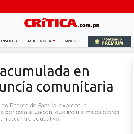
INSÓLITAS
MULTIMEDIA
IMPRESO
 acumulada en
nuncia comunitaria
de Padres de Familia, expresó la
por esta situación, que incluía malos olores
an al centro educativo.