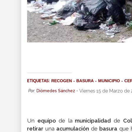
ETIQUETAS:
RECOGEN
BASURA
MUNICIPIO
CE
Viernes 15 de Marzo de
Por:
Diómedes Sánchez
-
Un
equipo
de la
municipalidad
de
Co
retirar
una
acumulación
de
basura
que 