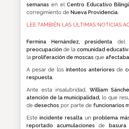
semanas
en el
Centro Educativo Biling
corregimiento de
Nueva Providencia
.
LEE TAMBIÉN LAS ÚLTIMAS NOTICIAS AQ
Fermina Hernández, presidenta
del
C
preocupación
de la
comunidad educativ
la
proliferación de moscas
que
afectab
A pesar de los
intentos anteriores
de
c
respuesta
.
Ante esta insalubridad,
William Sánche
atención de la municipalidad,
lo que res
de
desechos
por parte de
funcionarios 
Este
incidente resalta
un
problema más
reportado acumulaciones
de
basura