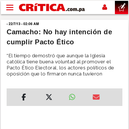
Pasar al contenido principal
- 22/7/13 - 02:06 AM
buscar
Camacho: No hay intención de
cumplir Pacto Ético
SUCESOS
“El tiempo demostró que aunque la Iglesia
NACIONAL
católica tiene buena voluntad al promover el
Pacto Ético Electoral, los actores políticos de
oposición que lo firmaron nunca tuvieron
POLÍTICA
SHOW
DEPORTES
MUNDO