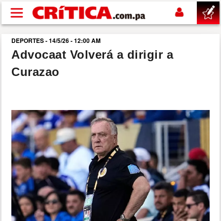
Pasar al contenido principal
DEPORTES - 14/5/26 - 12:00 AM
buscar
Advocaat Volverá a dirigir a
Curazao
SUCESOS
NACIONAL
POLÍTICA
SHOW
DEPORTES
MUNDO