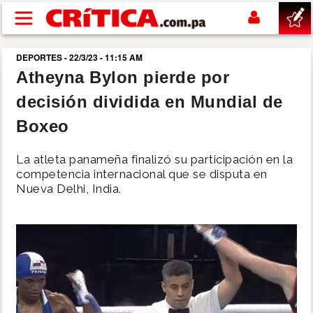
Pasar al contenido principal
DEPORTES - 22/3/23 - 11:15 AM
buscar
Atheyna Bylon pierde por
decisión dividida en Mundial de
SUCESOS
Boxeo
NACIONAL
La atleta panameña finalizó su participación en la
competencia internacional que se disputa en
POLÍTICA
Nueva Delhi, India.
SHOW
DEPORTES
MUNDO