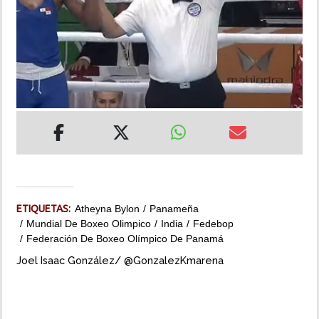
INSÓLITAS
MULTIMEDIA
IMPRESO
ETIQUETAS:
Atheyna Bylon
Panameña
Mundial De Boxeo Olimpico
India
Fedebop
Federación De Boxeo Olímpico De Panamá
Joel Isaac González/ @GonzalezKmarena