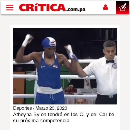
Pasar al contenido principal
buscar
SUCESOS
NACIONAL
POLÍTICA
SHOW
Deportes /
Marzo 23, 2023
DEPORTES
Atheyna Bylon tendrá en los C. y del Caribe
su próxima competencia
MUNDO