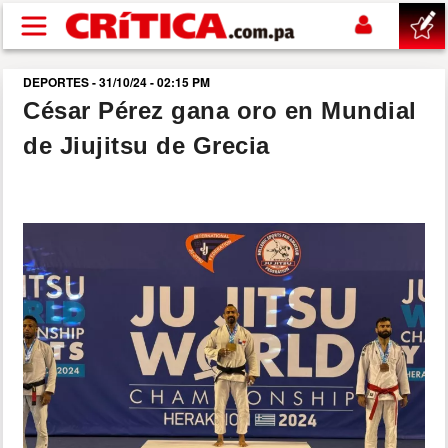
Pasar al contenido principal
DEPORTES - 31/10/24 - 02:15 PM
buscar
César Pérez gana oro en Mundial
de Jiujitsu de Grecia
SUCESOS
NACIONAL
POLÍTICA
SHOW
DEPORTES
MUNDO