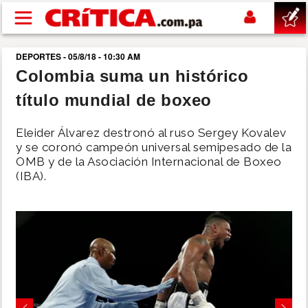
Pasar al contenido principal
DEPORTES - 05/8/18 - 10:30 AM
buscar
Colombia suma un histórico
título mundial de boxeo
SUCESOS
Eleider Álvarez destronó al ruso Sergey Kovalev
NACIONAL
y se coronó campeón universal semipesado de la
OMB y de la Asociación Internacional de Boxeo
(IBA).
POLÍTICA
SHOW
DEPORTES
MUNDO