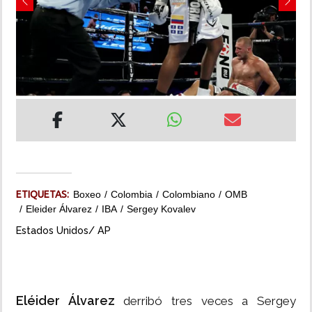
Previous
Next
INSÓLITAS
MULTIMEDIA
IMPRESO
ETIQUETAS:
Boxeo
Colombia
Colombiano
OMB
Eleider Álvarez
IBA
Sergey Kovalev
Estados Unidos/ AP
Eléider Álvarez
derribó tres veces a Sergey